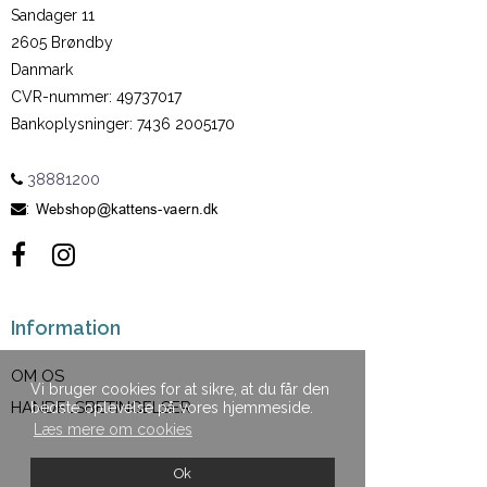
Sandager 11
2605 Brøndby
Danmark
CVR-nummer
:
49737017
Bankoplysninger
:
7436 2005170
38881200
:
Information
OM OS
Vi bruger cookies for at sikre, at du får den
HANDELSBETINGELSER
bedste oplevelse på vores hjemmeside.
Læs mere om cookies
Ok