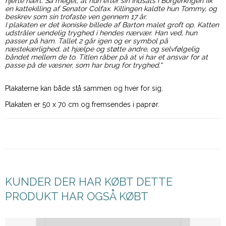
hjerte nært. Så meget, at hun efter sin indsats i Borgerkrigen fik
en kattekilling af Senator Colfax. Killingen kaldte hun Tommy, og
beskrev som sin trofaste ven gennem 17 år.
I plakaten er det ikoniske billede af Barton malet groft op. Katten
udstråler uendelig tryghed i hendes nærvær. Han ved, hun
passer på ham. Tallet 2 går igen og er symbol på
næstekærlighed, at hjælpe og støtte andre, og selvfølgelig
båndet mellem de to. Titlen råber på at vi har et ansvar for at
passe på de væsner, som har brug for tryghed.
"
Plakaterne kan både stå sammen og hver for sig.
Plakaten er 50 x 70 cm og fremsendes i paprør.
KUNDER DER HAR KØBT DETTE
PRODUKT HAR OGSÅ KØBT