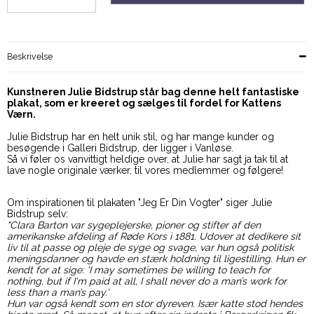
Beskrivelse
Kunstneren Julie Bidstrup står bag denne helt fantastiske
plakat, som er kreeret og sælges til fordel for Kattens
Værn.
Julie Bidstrup har en helt unik stil, og har mange kunder og
besøgende i Galleri Bidstrup, der ligger i Vanløse.
Så vi føler os vanvittigt heldige over, at Julie har sagt ja tak til at
lave nogle originale værker, til vores medlemmer og følgere!
Om inspirationen til plakaten "Jeg Er Din Vogter" siger Julie
Bidstrup selv:
"Clara Barton var sygeplejerske, pioner og stifter af den
amerikanske afdeling af Røde Kors i 1881. Udover at dedikere sit
liv til at passe og pleje de syge og svage, var hun også politisk
meningsdanner og havde en stærk holdning til ligestilling. Hun er
kendt for at sige: ‘I may sometimes be willing to teach for
nothing, but if I'm paid at all, I shall never do a man’s work for
less than a man’s pay.’
Hun var også kendt som en stor dyreven. Især katte stod hendes