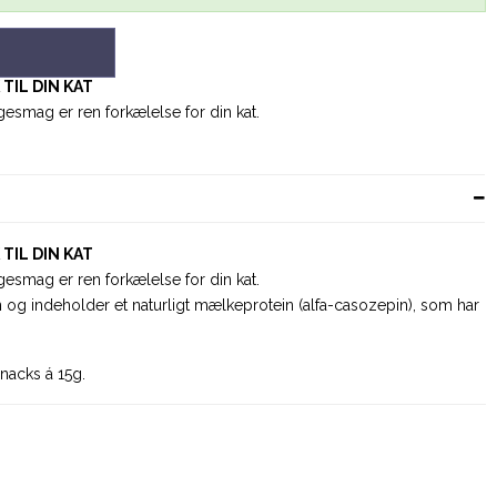
TIL DIN KAT
esmag er ren forkælelse for din kat.
TIL DIN KAT
esmag er ren forkælelse for din kat.
 og indeholder et naturligt mælkeprotein (alfa-casozepin), som har
nacks á 15g.